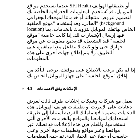
عندما تستخدم مواقع SFI Health أو تطبيقاتها لهواتف
الموبايل، قد تُستخدم المعلومات الجغرافية الخاصة بك
لتصميم عروض منتجاتنا أو خدماتنا لموقعك الجغرافي
الحالي. وقد يُستخدم "موقع الخلفية" (background
location) الخاص بهاتفك الموبايل لتزويدك بالخدمات، بما
فيها إرسال الإشعارات لك. إذا كانت خاصية "موقع
الخلفية" قيد التشغيل، قد نجمع معلومات عن موقع
جهازك حتى ولو كنت لا تتفاعل معنا مباشرة على
التطبيق. ولا يتم إطلاع جهات أخرى على هذه
المعلومات.
إذا لم تكن ترغب بالاطلاع على موقعك، يرجى التأكد من
إغلاق "موقع الخلفية" على جهاز الموبايل الخاص بك.
4.5 – الإعلانات وفق الاهتمامات
نعمل مع شركات وشبكات إعلانات طرف ثالث لعرض
دعايات على الإنترنت أو تطبيقات هواتف الموبايل. هذه
الدعايات مصممة لاهتماماتك الفردية استناداً إلى طريقة
استخدامك لمواقعنا والمواقع والخدمات الأخرى التي
تستخدمها. وللعلم فإن هذه الإعلانات قد تصلك عبر
مواقعنا وعبر مواقع وتطبيقات جهة أخرى وعلى
حاسوب أو جهاز غير الجهاز الذي تم جمع المعلومات