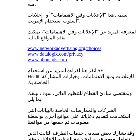
منه.
يسمى هذا "الإعلانات وفق الاهتمامات" أو "إعلانات
أسلوب استخدام الإنترنت".
لمعرفة المزيد عن "الإعلانات وفق الاهتمامات"، يمكنك
تفقد المواقع التالية:
www.networkadvertising.org/choices
www.datalogix.com/privacy
www.aboutads.com
انقر هنا لقراءة المزيد عن استخدام SFI
Health للإعلانات وفق الاهتمامات، وخيارات المشاركة
الخاصة بك
وبمقتضى مبادئ القطاع للتنظيم الذاتي، سوف نبلغك
بما يلي:
الشركات والممارسات الخاصة بالبيانات التي
استُخدمت لتقديم دعاياتنا على مواقع أخرى بواسطة
معلومات تم جمعها من مواقعنا
وقد يشارك بعض مقدمي خدمات الطرف الثالث الذين
نتعامل معهم في برامج ذاتية التنظيم للإعلانات وفق