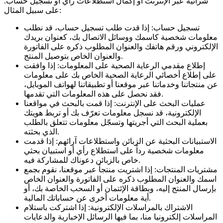
شرائية عبر الإنترنت أو إكمال استطلاعات رأي أو تسجيل حساب.
على سبيل المثال:
تسجيل حساب: إذا قدت طلب تسجيل حساب، قد نطلب
معلومات شخصية كاسمك ووسائل الاتصال بك، كعنوان بريدك
الإلكتروني ورقم هاتفك والعنوان المطلوب ذكره على الفاتورة
والعنوان الخاص بتوصيل المنتج.
إطلاع مقدمي الرعاية الصحية على المعلومات: إذا وافقت
على إطلاع أخصائي الرعاية الصحية الخاص بك على معلومات
عن منتجاتنا وخدماتنا عبر موقعنا أو تطبيقاتنا لهواتف الموبايل،
فقد نحصل على هذه المعلومات التي تقدمها.
عمليات البحث على الإنترنت: إذا قمت بالبحث في مواقعنا
الإلكترونية، قد نسجل معلومات تعرّف بك أو تربط هويتك
بعملية البحث التي أجريتها وتسجّل معلومات تتعلق بالطلب
الذي بحثته.
الاستبيانات البحثية عن الزبائن واستطلاعات آرائهم: إذا قدمت
معلومات شخصية رداً على استطلاع رأي أو استبيان بحثي
خاص بالزبائن دعوناك للمشاركة فيه.
مشتريات المنتجات: إذا اشتريت منتجاً عبر موقعنا، نقوم بجمع
اسمك والعنوان المطلوب ذكره على الفاتورة والعنوان الخاص
بإرسال المنتج إليه، وبطاقة الإئتمان أو السحب الخاصة بك، أو
أية معلومات أخرى عن حساباتك المالية.
الاشتراك بالمراسلات الإلكترونية: إذا اشتركت باستلام
المراسلات إلكترونيا منا، بما فيها الرسائل الإخبارية والدعايات