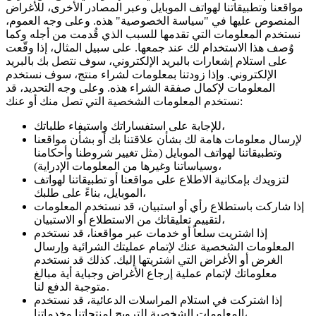
مواقعنا وتطبيقاتنا لهواتف الموبايل وعبر المصادر الأخرى، للأغراض
المنصوص عليها في "سياسة الخصوصية" هذه. وعلى وجه العموم،
نستخدم المعلومات التي تقدمها للسبب الذي قُدمت من أجله وكما
وُصف هذا الاستخدام لك عند جمعها. على سبيل المثال، إذا وقّعت
على استلام إشعارات بالبريد الإلكتروني، سوف نتصل بك بالبريد
الإلكتروني. وإذا زودتنا بمعلومات لشراء منتج، سوف نستخدم
المعلومات لإكمال صفقة الشراء هذه. وعلى وجه التحديد، قد
نستخدم المعلومات الشخصية التي تصل منك أو عنك:
للإجابة على استفساراتك واستيفاء طلباتك،
لإرسال معلومات هامة لك بشأن علاقتنا بك أو بشأن مواقعنا
وتطبيقاتنا لهواتف الموبايل (مثل تغيير شروطنا وأحكامنا
وسياساتنا وغيرها من المعلومات الإدراية)،
لتزويدك بإمكانية الاطلاع على مواقعنا أو تطبيقاتنا لهواتف
الموبايل، بناءً على طلبك،
إذا شاركت باستطلاع رأي أو استبيان، قد نستخدم المعلومات
لتقييم تعليقاتك من الاستطلاع أو الاستبيان،
إذا اشتريت سلعاً أو خدمات عبر مواقعنا، قد نستخدم
المعلومات الشخصية عنك لإتمام عمليتك الشرائية وإرسال
الغرض أو الأغراض التي اشتريتها إليك. كذلك قد نستخدم
معلوماتك لإتمام عملية إرجاع الأغراض وجباية أية مبالغ
متوجبة الدفع لنا.
إذا اشتركت في استلام المراسلات الدعائية، قد نستخدم
المعلومات الشخصية للترويج لمنتجاتنا وخدماتنا،