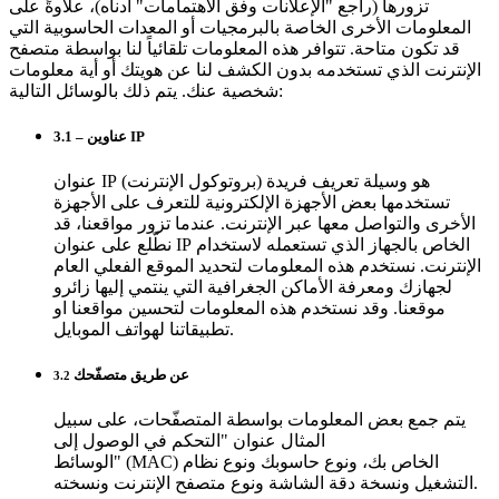
تزورها (راجع "الإعلانات وفق الاهتمامات" أدناه)، علاوةً على
المعلومات الأخرى الخاصة بالبرمجيات أو المعدات الحاسوبية التي
قد تكون متاحة. تتوافر هذه المعلومات تلقائياً لنا بواسطة متصفح
الإنترنت الذي تستخدمه بدون الكشف لنا عن هويتك أو أية معلومات
شخصية عنك. يتم ذلك بالوسائل التالية:
3.1 – عناوين IP
عنوان IP (بروتوكول الإنترنت) هو وسيلة تعريف فريدة
تستخدمها بعض الأجهزة الإلكترونية للتعرف على الأجهزة
الأخرى والتواصل معها عبر الإنترنت. عندما تزور مواقعنا، قد
نطّلع على عنوان IP الخاص بالجهاز الذي تستعمله لاستخدام
الإنترنت. نستخدم هذه المعلومات لتحديد الموقع الفعلي العام
لجهازك ومعرفة الأماكن الجغرافية التي ينتمي إليها زائرو
موقعنا. وقد نستخدم هذه المعلومات لتحسين مواقعنا او
تطبيقاتنا لهواتف الموبايل.
عن طريق متصفّحك
3.2
يتم جمع بعض المعلومات بواسطة المتصفّحات، على سبيل
المثال عنوان "التحكم في الوصول إلى
الوسائط" (MAC) الخاص بك، ونوع حاسوبك ونوع نظام
التشغيل ونسخة دقة الشاشة ونوع متصفح الإنترنت ونسخته.