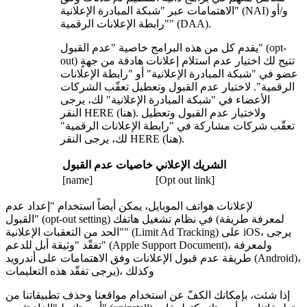
الاهتمامات عبر "شبكة المبادرة الإعلانية" (NAI) و/أو
"رابطة الإعلانات الرقمية" (DAA).
يقدم كل من هذه البرامج خاصية "عدم القبول" (opt-
out) تتيح لك اختيار عدم استلام إعلانات هادفة من جهةٍ
عضو في "شبكة المبادرة الإعلانية" أو "رابطة الإعلانات
الرقمية". لاختيار عدم القبول وتعطيل تعقّب الشركات
الأعضاء في "شبكة المبادرة الإعلانية" لك، يرجى
النقر HERE (هنا). ولاختيار عدم القبول وتعطيل
تعقّب شركات مشاركة في "رابطة الإعلانات الرقمية"
لك، يرجى النقر HERE (هنا).
الشريك الإعلاني
خاصيات عدم القبول
[name]
[Opt out link]
لإعلانات هواتف الموبايل، يمكن أيضاً استخدام "إعداد عدم
القبول" (opt-out setting) في نظام تشغيل هاتفك (لمعرفة طريقة
"الحد من التعقبات الإعلانية" (Limit Ad Tracking) على iOS، يرجى
تفقّد "وثيقة أبل للدعم" (Apple Support Document)، ولمعرفة
طريقة عدم قبول الإعلانات وفق الاهتمامات على أندرويد (Android)،
يرجى تفقّد هذه التعليمات)، وكذلك
إذا شئت، بإمكانك الكفّ عن استخدام مواقعنا وحذف تطبيقاتنا من