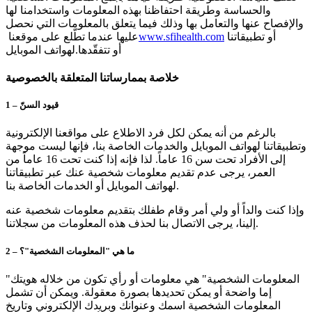
والحساسة وطريقة احتفاظنا بهذه المعلومات واستخدامنا لها
والإفصاح عنها والتعامل بها وذلك فيما يتعلق بالمعلومات التي نحصل
أو تطبيقاتنا
www.sfihealth.com
عليها عندما تطّلع على موقعنا
أو تتفقّدها.
لهواتف الموبايل
خلاصة بممارساتنا المتعلقة بالخصوصية
1 – قيود السنّ
بالرغم من أنه يمكن لكل فرد الاطلاع على مواقعنا الإلكترونية
وتطبيقاتنا لهواتف الموبايل والخدمات الخاصة بنا، فإنها ليست موجهة
إلى الأفراد تحت سن 16 عاماً. لذا فإنه إذا كنت تحت 16 عاماً من
العمر، يرجى عدم تقديم معلومات شخصية عنك عبر تطبيقاتنا
لهواتف الموبايل أو الخدمات الخاصة بنا.
وإذا كنت والداً أو ولي أمر وقام طفلك بتقديم معلومات شخصية عنه
إلينا، يرجى الاتصال بنا لحذف هذه المعلومات من سجلاتنا.
2 – ما هي "المعلومات الشخصية"؟
"المعلومات الشخصية" هي معلومات أو رأي تكون من خلاله هويتك
إما واضحة أو يمكن تحديدها بصورة معقولة. ويمكن أن تشمل
المعلومات الشخصية اسمك وعنوانك وبريدك الإلكتروني وتاريخ