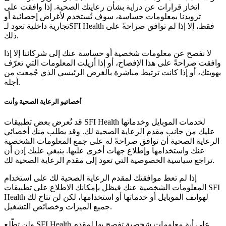
اتخاز قرارات عن دراية بشأن رعايتك الصحية. إذا وافقت على
تزويدنا بمعلومات حساسة، سوف تُستخدم لأغراض إحصائية أو
تجارية داخلية تعود لـSFI Health فقط، إلا إذا لم توافق صراحةً على
ذلك.
لا نفصح عن معلومات شخصية أو حساسة عنك إلى شركائنا إلا إذا
وافقت صراحةً على هذا الإفصاح، أو إذا أزيلت المعلومات التي تعرّف
بهويتك، أو إذا كانت ترتبط مباشرة بالغرض الرئيسي الذي جُمعت من
أجله.
أخصائيو الرعاية الصحية وأنت
قد تُعرض بعض تطبيقات SFI Health لخدمات الموبايل وخدماتها
عليك من جانب مقدم الرعاية الصحية لك. وقد يطلب منك أخصائي
الرعاية الصحية أن توافق صراحةً له على جمع المعلومات الشخصية
عنك واستخدامها وإطلاع جهات أخرى عليها. ينبغي عليك إذن أن
تراجع سياسية الخصوصية التي تعود إلى مقدم الرعاية الصحية لك.
إذا لم تعط موافقتك لمقدم الرعاية الصحية لك على استخدام
المعلومات الشخصية عنك فيظل بإمكانك الاطلاع على تطبيقات SFI
Health لهواتف الموبايل أو خدماتها أو استخدامها، لكن لن تتاح لك
جميع الميزات وخصائص التشغيل.
ولن تطّلع SFI Health على أية معلومات شخصية تفصح بها لمقدم