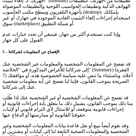
أجهزتك. لـ"إلغاء تثبيت" (uninstall) تطبيقاتنا من أجهزتك، كتطبيقات
الهواتف الذكية وتطبيقات الحواسيب اللوحية والتطبيقات الموصولة
بأجهزة التلفزيون وسطح مكتب الحاسوب (desktop)، بإمكانك
استخدام إجراءات إلغاء التثبيت العادية الموجودة في جهازك أو عبر
سوق (marketplace) أو شبكة التطبيق.
وإذا كنت تستخدم أكثر من جهاز، فينبغي أن تجدد خيارات عدم
القبول على كل جهاز.
5 – الإفصاح عن المعلومات لشركائنا
قد نفصح عن المعلومات الشخصية والمعلومات غير الشخصية عنك
إلى شركائنا للأغراض المذكورة في "الخلاصة" (Summary) (الفقرة
7) أعلاه. وباستثناء ما تنص عليه سياسة الخصوصية هذه، أو موافقتك
الصريحة بموجب القانون، فإننا لنا نفصح عن أية معلومات شخصية
عنك إلى شركائنا.
قد نفصح عن المعلومات الشخصية أو غير الشخصية عنك إذا طُلب
منا ذلك بموجب القانون، يشمل ذلك ما يتعلق بأية إجراءات قانونية أو
إجراءات قانونية متوقعة، أو للامتثال لأي التزام قانوني أو لإثبات
حقوقنا القانونية أو ممارستها أو الدفاع عنها.
وقد نقوم أيضاً ببيع أو نقل قاعدة بيانات المعلومات الشخصية وغير
الشخصية والمعلومات الصحية التابعة لنا إلى كيانات أو مشترين أو