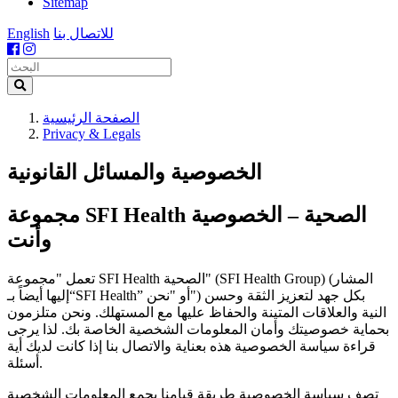
Sitemap
للاتصال بنا
English
Search
الصفحة الرئيسية
Privacy & Legals
الخصوصية والمسائل القانونية
مجموعة SFI Health الصحية – الخصوصية
وأنت
تعمل "مجموعة SFI Health الصحية" (SFI Health Group) (المشار
إليها أيضاً بـ“SFI Health” أو "نحن") بكل جهد لتعزيز الثقة وحسن
النية والعلاقات المتينة والحفاظ عليها مع المستهلك. ونحن متلزمون
بحماية خصوصيتك وأمان المعلومات الشخصية الخاصة بك. لذا يرجى
قراءة سياسة الخصوصية هذه بعناية والاتصال بنا إذا كانت لديك أية
أسئلة.
تصف سياسة الخصوصية طريقة قيامنا بجمع المعلومات الشخصية