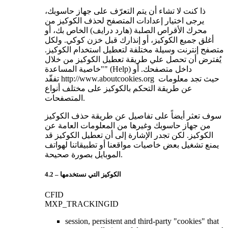
ذا كنت لا تشاء أن يتم التعرّف على جهاز حاسوبك،
يرجى اختيار إعدادات المتصفح لحذف الكوكيز من
محرك الأقراص الصلبة (هارد درايف) الخاص بك، أو
أغلق جميع الكوكيز، أو إنذارك قبل خزن كوكي. ولكل
متصفح إنترنت وسيلة مختلفة لتعطيل استخدام الكوكيز.
يُفترض أن تحصل علي طريقة تعطيل الكوكيز من خلال
"خاصية المساعدة" (Help) داخل متصفحك. أو
تفقّد http://www.aboutcookies.org حيث تجد معلومات
عن طريقة التحكم بالكوكيز على مختلف أنواع
المتصفحات.
سوف تعثر أيضاً على تفاصيل عن طريقة حذف الكوكيز
من جهاز حاسوبك وغيرها من المعلومات العامة عن
الكوكيز. لكن تجدر الإشارة إلى أن تعطيل الكوكيز قد
يمنع تشغيل بعض خاصيات مواقعنا أو تطبيقاتنا لهواتف
الموبايل بصورة صحيحة.
4.2 – الكوكيز التي نستخدمها
CFID
MXP_TRACKINGID
session, persistent and third-party "cookies" that