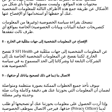
محتويات هذه المواقع ، وليست مسؤولة قانوناً بأي شكل من
الأشكال عن طريقة جمع هذه الأطراف الثالثة للمعلومات الشخصية
عنك أو حفظها أو استخدامها أو الإفصاح عنها.
ننصحك بقراءة سياسة الخصوصية (وغيرها من المعلومات
كتصريحات حماية البيانات وبيانات الخصوصية) الخاصة بمواقع أي
طرف ثالث تتفقدها.
8 – الإفصاح عن المعلومات الشخصية إلى جهات متلقّية في الخارج
لا تفصح SFI Health عن المعلومات الشخصية إلى جهات متلقّية في
الخارج. لكننا نفصح عن المعلومات الشخصية الخاصة بك إلى
الشركات التابعة لنا وشركائنا إلى الحد المسموح به في سياسة
الخصوصية هذه.
9 – الاتصال بنا (بما في ذلك لتصحيح بياناتك أو حذفها)
سوف نأخذ جميع الخطوات الممكنة بصورة منتظمة ومتواصلة
لضمان أن المعلومات التي بحوزتنا عنك هي دقيقة وكاملة وذات صلة
وحديثة وغير مضللة.
وإذا أردت الحصول على معلومات بحوزتنا عنك أو تصحيحها أو طلب
حذفها، فيرجى الاتصال بموظف الخصوصية (Privacy Officer) لدينا