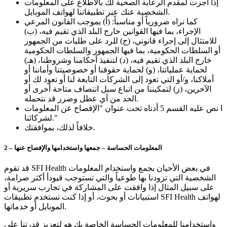
إذا أجزت لمقدم الرعاية الصحية لك بالاطلاع على المعلومات
الشخصية عنك عبر تطبيقاتنا لهواتف الموبايل.
كما نراه ضرورياً أو مناسباً: (أ) بموجب القانون المرعي
الإجراء، بما فيها القوانين خارج البلد الذي تقيم فيه، (ب)
للامتثال إلى إجراء قانوني، (ج) للرد على طلبات من الجمهور
أو السلطات الحكومية، بما فيها الجمهور والسلطات الحكومية
خارج البلد الذي تقيم فيه، (د) لتنفيذ أحكامنا وشروطنا، (هـ)
لحماية عملياتنا، (و) لحماية حقوقنا أو خصوصيتنا وأماننا أو
أملاكنا، و/أو التي تعود إلى الشركات التابعة لنا أو تعود لك أو
الآخرين، (ز) لتمكيننا من اتباع سبل انتصاف متاحة أخرى أو
الحد من أي عطل وضرر قد نتحمله.
ا نص عليه القسم 5 أدناه تحت عنوان "الإفصاح عن المعلومات
لشركائنا."
خلافاً لذلك، بموافقتك.
2 – المعلومات الحساسة – جمعها واستخدامها والإفصاح عنها
قد تقوم SFI Health في بعض الأحيان بجمع واستخدام المعلومات
الشخصية التي تزودنا بها طوعياً والتي تستوجب قيودأ أكثر صرامة،
على سبيل المثال إذا وافقت على المشاركة في تجارب سريرية أو
استبيانات أو بحوث، أو إذا كنت تستخدم تطبيقات SFI Health لهواتف
الموبايل أو خدماتها.
واستخدامنا للمعلومات الحساسة الخاصة بك هو لتعزيز قدرتنا على