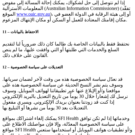
إذا لم نتوصل إلى حل لشكواك، يمكنك إحالة المسألة إلى مفوض
المعلومات الأسترالية (Australian Information Commissioner) (تفقّد
)، أو إلى هيئة الرقابة في الدولة العضو في
www.oaic.gov.au
الموقع
مكان إقامتك المعتادة للعمل أو السكن أو مكان الإنتهاك المزعوم.
11 – الاحتفاظ بالبيانات
نحتفظ فقط بالبيانات الخاصة بك طالما كان ذلك ضرورياً لنا لتقديم
السلع والخدمات التي طلبتها أو التي وافقت عليها، ما لم ينص
القانون على خلاف ذلك.
12 – التعديلات على سياسة الخصوصية
قد نعدّل سياسة الخصوصية هذه من وقت لآخر لضمان سريانها.
وسوف يتم نشر النسخ الحديثة عن سياسة الخصوصية هذه على
مواقعنا و/أو الإبلاغ عنها عبر تطبيقاتنا لهواتف الموبايل. وسوف
نرسل لك إشعاراً خلال 30 يوماً من تاريخ التعديل بالبريد الإلكتروني
إذا كنت قد زودتنا بعنوان بريدك الإلكتروني. ويسري مفعول
التعديلات بعد 30 يوماً من نشرها أو التبليغ بها.
يمكنك إلغاء اشتراكك بمواقع SFI Health وخدماتها إذا لم تكن توافق
على سياسة الخصوصية المعدّلة، وإلا فإن مواصلتك الاطلاع على
مواقع SFI Health و/أو تطبقيات هواتف الموبايل أو استخدامها ستعني