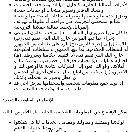
لأغراض أعمالنا التجارية، كتحليل البيانات ومراجعة الحسابات
ومسك الدفاتر وتطوير منتجات أو خدمات جديدة
وتعزيز خدماتنا وتحسينها ومعرفة اتجاهات استخدامها وإضفاء
الطابع الشخصي لتجربتك على مواقعنا أو تطبيقاتنا لهواتف
الموبايل وتحديد فعالية حملاتنا الترويجية،
إذا كان من الضروري أو المناسب: (أ) بموجب القانون المرعي
الإجراء، بما فيها القوانين خارج البلد الذي تقيم فيه، (ب)
للامتثال إلى إجراء قانوني، (ج) للرد على طلبات من الجمهور
أو السلطات الحكومية، بما فيها الجمهور والسلطات الحكومية
خارج البلد الذي تقيم فيه، (د) لتنفيذ أحكامنا وشروطنا، (هـ)
لحماية عملياتنا، (و) لحماية حقوقنا أو خصوصيتنا أو سلامتنا أو
أملاكنا، و/أو التي تعود إلى الشركات التابعة لنا أو تعود لك أو
الآخرين، (ز) لتمكيننا من اتباع سبل انتصاف أخرى أو الحد من
أي عطل وضرر قد نتحمله، وكذلك
إذا نوينا جمع معلومات شخصية واستخدامها لغرض آخر، قد
نطلب إذناً منك وقت جمع المعلومات.
الإفصاح عن المعلومات الشخصية
يمكن الإفصاح عن المعلومات الشخصية الخاصة بك للأغراض التالية:
لوكلائنا وممثلينا ومقاولينا ومقدمي الخدمات لنا كي يتمكنوا
من تزويدنا بخدمات الدعم.