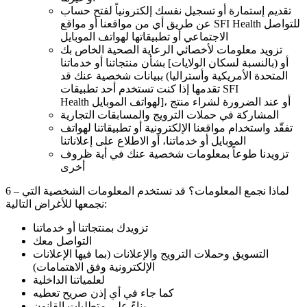
تقديم إستمارة أو تسجيل نفسك إلكترونياً لفتح حساب
عن طريق أي من مواقعنا أو مواقع SFI Health للتواصل
الاجتماعي أو تطبيقاتها لهواتف الموبايل
تزويد معلومات لأخصائي الرعاية الصحية الخاص بك
بشأن منتجاتنا أو خدماتنا [أو (بالنسبة لسكان الولايات
المتحدة الأمريكية وأستراليا) ببيانات شخصية عنك قد
تقدمها إذا كنت تستخدم أحد تطبيقات SFI
Health لهواتف الموبايل]، أو عند الضرورة لشراء منتج
المشاركة في حملات الترويج والمسابقات التجارية
تفقّد واستخدام مواقعنا الإلكترونية أو تطبيقاتنا لهواتف
الموبايل أو خدماتنا، أو الاطلاع على إعلاناتنا
تزويدنا طوعاً بمعلومات شخصية عنك في أية ظروف
أخرى
6 – لماذا نجمع المعلومات؟ قد نستخدم المعلومات الشخصية التي
نجمعها للأغراض التالية:
تزويدك بمنتجاتنا أو خدماتنا
التواصل معك
التسويق وحملات الترويج والإعلانات (بما فيها الإعلانات
الإلكترونية وفق الاهتمامات)
لعلمياتنا الداخلية
كما جاء في أي إذن صريح تعطيه
بناءً على متطلبات القانون