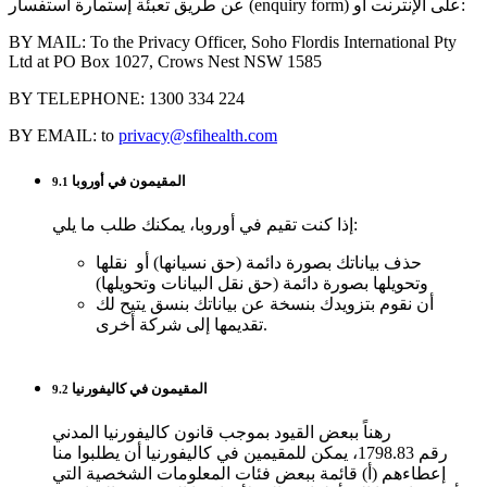
عن طريق تعبئة إستمارة استفسار (enquiry form) على الإنترنت أو:
BY MAIL: To the Privacy Officer, Soho Flordis International Pty
Ltd at PO Box 1027, Crows Nest NSW 1585
BY TELEPHONE: 1300 334 224
BY EMAIL: to
privacy@sfihealth.com
المقيمون في أوروبا
9.1
إذا كنت تقيم في أوروبا، يمكنك طلب ما يلي:
حذف بياناتك بصورة دائمة (حق نسيانها) أو نقلها
وتحويلها بصورة دائمة (حق نقل البيانات وتحويلها)
أن نقوم بتزويدك بنسخة عن بياناتك بنسق يتيح لك
تقديمها إلى شركة أخرى.
المقيمون في كاليفورنيا
9.2
رهناً ببعض القيود بموجب قانون كاليفورنيا المدني
رقم 1798.83، يمكن للمقيمين في كاليفورنيا أن يطلبوا منا
إعطاءهم (أ) قائمة ببعض فئات المعلومات الشخصية التي