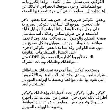
الكوكيز، على سبيل المثال، تكييف موقعاً إلكترونياً ما
مع اهتماماتك أو خزن موقعك الجغرافي لإغنائك عن
إعادة إدخال المعلومات في كل مرة تتفقد فيها الموقع. .
وبعض الكوكيز ضروري، في حين يساعدنا بعضها الآخر
على تحسين الموقع لك. تساعدنا الكوكيز الضرورية
على جعل مواقعنا وتطبيقاتنا لهواتف الموبايل قابلة
للاستخدام عن طريق تمكين وظائف أساسية مثل
صفحة التصفح والوصول إلى مجالات آمنة. وقد لا تعمل
مواقعنا وتطبيقاتنا لهواتف الموبايل بشكل صحيح من
دون هذه الكوكيز. وقد تساعدنا بعض الكوكيز الأخرى
على الامتثال للمستلزمات القانونية
مثل GDPR (الخصوصية) التابعة لأوروبا كإدارة
موافقاتك وطلباتك وبيانات الشركة. .
ونستخدم كوكيز أيضاً لمعرفة تصفحاتك ونشاطاتك
الشرائية لقياس مدى نجاح الحملات الدعائية الإلكترونية
التي نقوم بها على مواقعنا وتطبيقاتنا لهواتف الموبايل.
ونستخدم أيضاً:
كوكيز عابرة وكوكيز تحدد أفضلياتك وإعداداتك وكوكيز
أطراف ثالثة تخزن جزءًا صغيراً من البيانات على أجهزة
حاسوبك وتجمع بعض المعلومات عن تفقدك لمواقعنا
وتطبيقاتنا لهواتف الموبايل