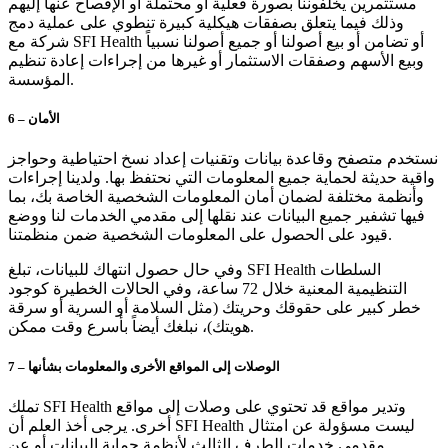
مستثمرين يخلفوننا بصورة فعلية أو محتملة أو الإفصاح عنها إليهم
وذلك فيما يتعلق بصفقات هيكلية كبيرة تنطوي على عملية دمج
شركة مع SFI Health أو تضامن أو بيع أصولنا أو جميع أصولنا نسبياً
وبيع الأسهم وصفقات الاستثمار أو غيرها من إجراءات إعادة تنظيم
المؤسسة.
6 – الأمان
نستخدم متصفح وقاعدة بيانات وتقنيات إعداد نسخ احتياطية وحواجز
واقية حديثة لحماية جميع المعلومات التي نحتفظ بها. ولدينا إجراءات
وأنظمة مختلفة لضمان أمان المعلومات الشخصية الخاصة بك، بما
فيها تشفير جميع البيانات عند نقلها إلى مقدمي الخدمات لنا ووضع
قيود على الحصول على المعلومات الشخصية ضمن منظمتنا.
وفي حال حصول انتهاك للبيانات، تبلغ SFI Health السلطات
التنظيمية المعنية خلال 72 ساعة، وفي الحالات الخطيرة كوجود
خطر كبير على حقوقك وحريتك (مثل السلامة أو السرية أو سرقة
هويتك)، نبلغك أيضاً بأسرع وقت ممكن.
7 – الوصلات إلى المواقع الأخرى والمعلومات بشأنها
تملك SFI Health وتدير مواقع قد تحتوي على وصلات إلى مواقع
أخرى. يرجى أخذ العلم أن SFI Health ليست مسؤولة عن امتثال
مقدمي خدمات الطرف الثالث لأنظمة حماية البيانات أو عن