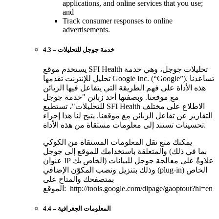
applications, and online services that you use;
and
Track consumer responses to online
advertisements.
4.3 – خدمة جوجل للتحليلات
يستخدم موقع SFI Health تحليلات جوجل، وهي خدمة
تحليل للإنترنت تقدمها Google Inc. (“Google”). تساعدنا
هذه الأداة على فهم الطريقة التي يتفاعل فيها الزبائن
مع موقعنا. وبصفتها أحد زبائن "خدمة جوجل
للتحليلات"، تستطيع SFI Health الاطلاع على مختلف
التقارير عن تفاعل الزبائن مع موقعنا. يتيح لنا هذا إجراء
تحسينات تستند إلى معلومات مستقاة من هذه الأداة.
يمكنك منع نقل المعلومات المستقاة من الكوكي
والمتعلقة باستخدامك للموقع إلى جوجل (بما في ذلك
عنوان IP الخاص بك) علاوةً على معالجة جوجل للبيانات
وذلك بتنزيل ونصب المكوّن الإضافي (plug-in) الخاص
بمتصفحك والمتاح على
الموقع: http://tools.google.com/dlpage/gaoptout?hl=en
4.4 – المعلومات الجغرافية