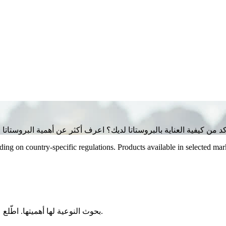
ng on country-specific regulations. Products available in selected mar
بحوث النوعية لها أهميتها. اطّلع على الأدلّة وعلى ما ينبغي أن تبحث عنه عند اختيار دواء طبيعي موثوق.