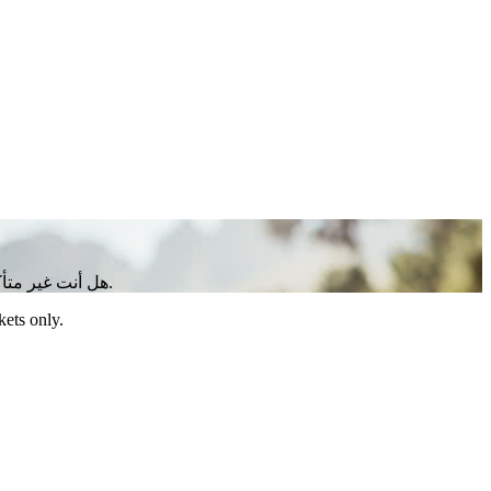
هل أنت غير متأكد من كيفية العناية بالبروستاتا لديك؟ اعرف أكثر عن أهمية البروستاتا والخطوات اليومية لدعم صحة البروستاتا لديك ووقايتها والحفاظ عليها.
kets only.